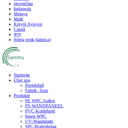
slovenčina
Indonesia
Melayu
Malti
Kreyòl Ayisyen
Català
বাংলা
Srbija jezik (latinica)
Startseite
Über uns
Projektfall
Fabrik -Tour
Produkte
PE WPC Außen
PS-WANDPANEEL
PVC-Kohlebrett
Innen WPC
UV-Wandplatte
SPC-Bodenbelag