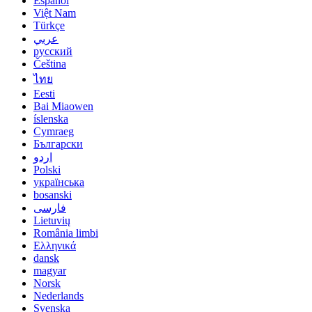
Español
Việt Nam
Türkçe
عربي
русский
Čeština
ไทย
Eesti
Bai Miaowen
íslenska
Cymraeg
Български
اردو
Polski
українська
bosanski
فارسی
Lietuvių
România limbi
Ελληνικά
dansk
magyar
Norsk
Nederlands
Svenska