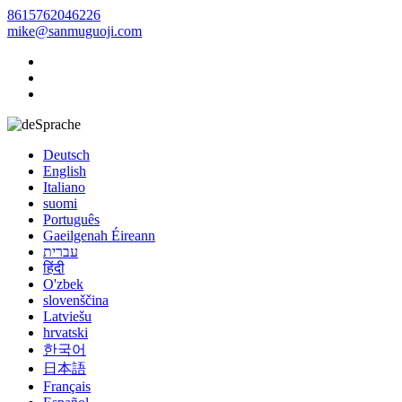
8615762046226
mike@sanmuguoji.com
Sprache
Deutsch
English
Italiano
suomi
Português
Gaeilgenah Éireann
עברית
हिंदी
O'zbek
slovenščina
Latviešu
hrvatski
한국어
日本語
Français